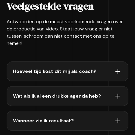
Veelgestelde vragen
Antwoorden op de meest voorkomende vragen over
de productie van video. Staat jouw vraag er niet
tussen, schroom dan niet contact met ons op te
nemen!
Hoeveel tijd kost dit mij als coach?
Één filmdag per maand, zo'n 4 à 6 uur. De rest
regel ik volledig. Scripts lees je door, feedback
Wat als ik al een drukke agenda heb?
geef je via Frame.io. Meer niet.
De filmdag plannen we minstens 2 weken van
tevoren. Als je soms langere periodes weg bent,
Wanneer zie ik resultaat?
bouwen we vooraf een contentbuffer zodat er
nooit gaten vallen.
In week 2 heb je al je eerste 4 video's klaar.