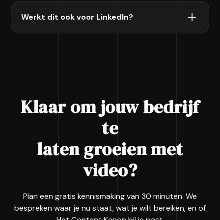
Zichtbare groei in bereik en volgers is doorgaans
Werkt dit ook voor LinkedIn?
na 6 à 8 weken consistent publiceren merkbaar.
Ja. We optimaliseren alle video's voor zowel
Instagram Reels als LinkedIn video. Jij kiest op
welk platform je de prioriteit legt.
Klaar om jouw bedrijf
te
laten groeien met
video?
Plan een gratis kennismaking van 30 minuten. We
bespreken waar je nu staat, wat je wilt bereiken, en of
Het Content Kanon bij je past.