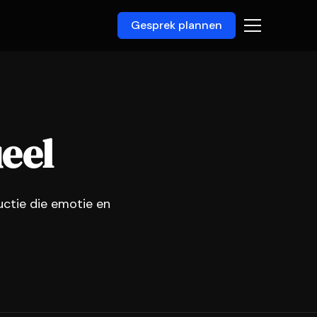
Gesprek plannen
ueel
uctie die emotie en